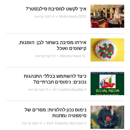
איך לקשט למסיבת סילבסטר?
Molly Huels DDS
•
4 דקות קריאה
אירחו מסיבה בשחור לבן: הזמנות,
קישוטים ואוכל
Melany Hand Sr.
•
6 דקות קריאה
כיצד להשתמש בכללי התנהגות
נכונים: נימוסים חברתיים?
Dr. Cynthia Bradtke II
•
5 דקות קריאה
נימוס נכון להלוויות: מסרים של
סימפטיה ומתנות
Prof. Federico McClure V
•
5 דקות קריאה