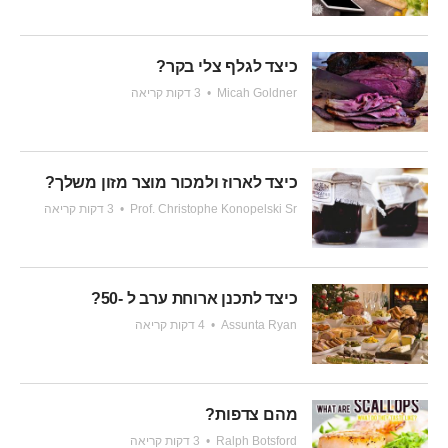
כיצד לגלף צלי בקר?
Micah Goldner
•
3 דקות קריאה
כיצד לארוז ולמכור מוצר מזון משלך?
Prof. Christophe Konopelski Sr
•
3 דקות קריאה
כיצד לתכנן ארוחת ערב ל -50?
Assunta Ryan
•
4 דקות קריאה
מהם צדפות?
Ralph Botsford
•
3 דקות קריאה