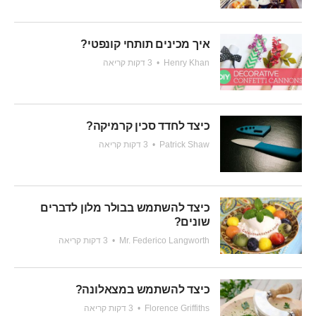
איך מכינים תותחי קונפטי?
Henry Khan
•
3 דקות קריאה
כיצד לחדד סכין קרמיקה?
Patrick Shaw
•
3 דקות קריאה
כיצד להשתמש בבולר מלון לדברים
שונים?
Mr. Federico Langworth
•
3 דקות קריאה
כיצד להשתמש במצאלונה?
Florence Griffiths
•
3 דקות קריאה