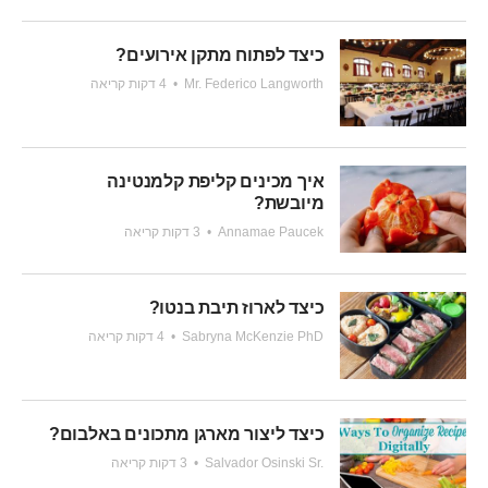
כיצד לפתוח מתקן אירועים?
Mr. Federico Langworth
•
4 דקות קריאה
איך מכינים קליפת קלמנטינה
מיובשת?
Annamae Paucek
•
3 דקות קריאה
כיצד לארוז תיבת בנטו?
Sabryna McKenzie PhD
•
4 דקות קריאה
כיצד ליצור מארגן מתכונים באלבום?
Salvador Osinski Sr.
•
3 דקות קריאה