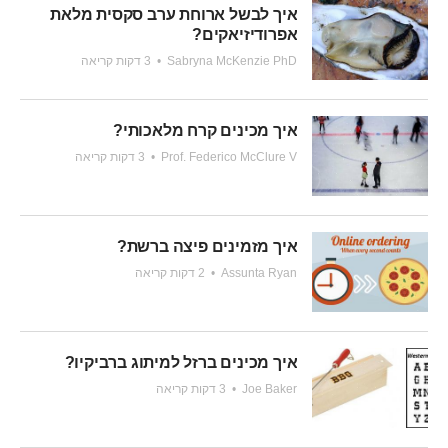
איך לבשל ארוחת ערב סקסית מלאת
אפרודיזיאקים?
Sabryna McKenzie PhD
•
3 דקות קריאה
איך מכינים קרח מלאכותי?
Prof. Federico McClure V
•
3 דקות קריאה
איך מזמינים פיצה ברשת?
Assunta Ryan
•
2 דקות קריאה
איך מכינים ברזל למיתוג ברביקיו?
Joe Baker
•
3 דקות קריאה