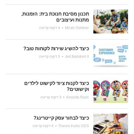
תכנון מסיבת חנוכת בית: הזמנות,
מתנות ועיצובים
Micah Goldner
•
4 דקות קריאה
כיצד להשיג שירות לקוחות טוב?
Jed Balistreri II
•
5 דקות קריאה
כיצד לקנות ציוד לקישוט לילדים
וקישוטים?
Assunta Ryan
•
3 דקות קריאה
כיצד לבחור עסק קייטרינג?
Theron Kuhic DDS
•
4 דקות קריאה