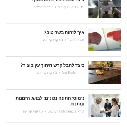
Molly Huels DDS
•
3 דקות קריאה
איך לזהות בשר טוב?
Eva Brown
•
3 דקות קריאה
כיצד לתבל קרש חיתוך עץ בוצ'ר?
Jed Balistreri II
•
3 דקות קריאה
נימוסי חתונה נכונים: לבוש, הזמנות
ומתנות
Sabryna McKenzie PhD
•
5 דקות קריאה