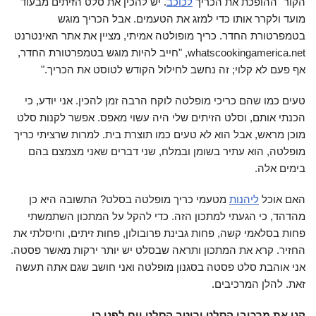
הקור" ההופכת את הכריך
לכוכב
. יש להכין את סלט הזיתים מבעוד
מועד ולקרר אותו כדי למזג את הטעמים. אבל הכריך מוגש
בטמפרטורת החדר. כריך מופולטה אמיתי, מציין את אתר האינטרנט
whatscookingamerica.net, "חייב להיות מוגש בטמפרטורת החדר,
אף פעם לא קלוי; זה נחשב לחילול הקודש לטוסט את הכריך."
טעים כמו שהם כריכי מופלטה לוקח הרבה זמן להכין. אני יודע, כי
הכנתי אותם, וסלט הזיתים שלי היה עשוי מאפס. אפשר לקנות סלט
מוכן מראש, אבל הוא לא טעים כמו תוצרת בית. למרות שרציתי כריך
מופלטה, הוא עתיר בשומן ובמלח, שני דברים שאני מצמצם בהם
בימים אלה.
האם אוכל
ליהנות
מטעמי כריך מופלטה בסלט? התשובה היא כן
מהדהד, כי הגעתי למתכון הזה. כדי להקל על המתכון השתמשתי
פחות בסלאמי קשה, פחות גבינת פרובולון, פחות זיתים, וחיסלתי את
החזיר. קרא את המתכון ותראה שבסלט יש יותר ירקות מאשר פסטה.
אני אוהבת סלט פסטה בסגנון מופלטה ואני חושב שגם אתה תעשה
זאת. להלן המרכיבים.
קנו את מרכיבי הסלט ורוטב הסלט יום לפני כן.