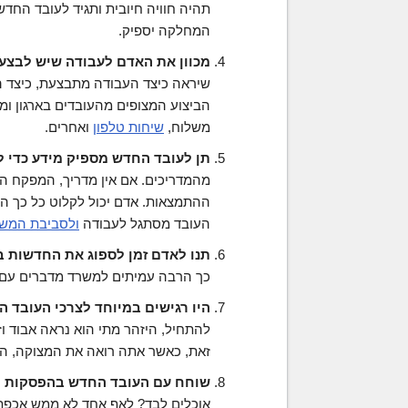
תהיה חוויה חיובית ותגיד לעובד החדש
המחלקה יספיק.
מכוון את האדם לעבודה שיש לבצע.
שיראה כיצד העבודה מתבצעת, כיצד 
הביצוע המצופים מהעובדים בארגון ו
משלוח,
שיחות טלפון
ואחרים.
תן לעובד החדש מספיק מידע כדי ל
מהמדריכים. אם אין מדריך, המפקח המי
ההתמצאות. אדם יכול לקלוט כל כך הר
העובד מסתגל לעבודה
ולסביבת המש
תנו לאדם זמן לספוג את החדשות 
כך הרבה עמיתים למשרד מדברים עם ע
היו רגישים במיוחד לצרכי העובד 
להתחיל, היזהר מתי הוא נראה אבוד וז
זאת, כאשר אתה רואה את המצוקה, הי
שוחח עם העובד החדש בהפסקות ה
אוכלים לבד? לאף אחד לא ממש אכפת.