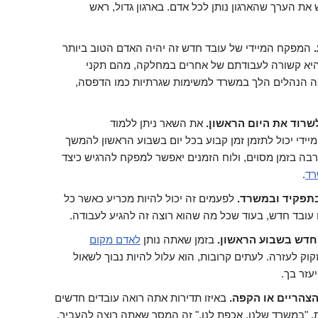
 את הערך שהארגון נותן לכל אדם. בארגון גדול, ראש
המפקח המיידי של עובד חדש זה יהיה האדם הטוב ביותר
היא קשורה לעבודתם של אחרים במחלקה, מהם תקני
מה הנהלים הלך במשרד למשימות שגרתיות כמו הדפסה,
שרוד את היום הראשון.
את השאר ניתן ללמוד
ידי יכול לתזמן זמן קבוע בכל יום בשבוע הראשון להמשך
בה בזמן מסוים, ולוח הזמנים יאפשר למפקח להרגיש כיצד
רד
.
בתפקיד ובמשרד.
לפעמים זה יכול להיות מכריע כאשר כל
ובד חדש, בעוד שכל מה שהוא רוצה זה להגיע לעבודה.
החדש בשבוע הראשון.
בזמן שאתה נותן
לאדם מקום
קוק לעזרה. לעתים קרובות, הוא עלול להיות נבוך לשאול
עזר בך.
צהריים או הקפה.
באיזו תדירות אתה רואה עובדים חדשים
 "במשרד שלנו, אכפת לנו." זה המסר שאתה רוצה להעביר.