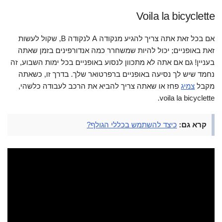
Voila la bicyclette
אם בכל זאת אתה צריך להגיע מנקודה A לנקודה B, שקול לעשות
זאת באופניים; יכול להיות שמשחרר כמה אנדורפינים בזמן שאתה
בעניין! גם אם אתה לא מתכוון לנסוע באופניים בכל ימות השבוע, זה
נחמד שיש לך נסיעה באופניים ברפרטואר שלך. בדרך זו, כשאתה
מקבל
צמיג
פחז או שאתה צריך להביא את הרכב לעבודה כלשהי,
voila la bicyclette.
קרא גם:
כיצד להשתמש בכללי הגולף?