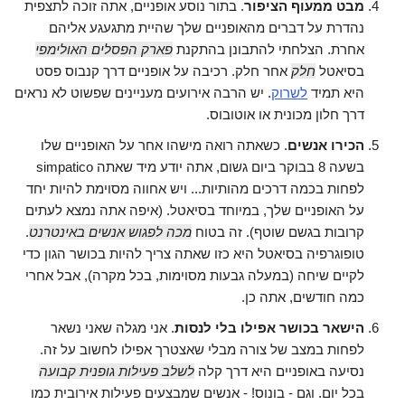
מבט ממעוף הציפור
. בתור נוסע אופניים, אתה זוכה לתצפית
נהדרת על דברים מהאופניים שלך שהיית מתגעגע אליהם
אחרת. הצלחתי להתבונן בהתקנת
פארק הפסלים האולימפי
בסיאטל
חלק
אחר חלק. רכיבה על אופניים דרך קנבוס פסט
היא תמיד
לשרוק
. יש הרבה אירועים מעניינים שפשוט לא נראים
דרך חלון מכונית או אוטובוס.
הכירו אנשים
. כשאתה רואה מישהו אחר על האופניים שלו
בשעה 8 בבוקר ביום גשום, אתה יודע מיד שאתה simpatico
לפחות בכמה דרכים מהותיות... ויש אחווה מסוימת להיות יחד
על האופניים שלך, במיוחד בסיאטל. (איפה אתה נמצא לעתים
קרובות בגשם שוטף). זה בטוח
מכה לפגוש אנשים באינטרנט
.
טופוגרפיה בסיאטל היא כזו שאתה צריך להיות בכושר הגון כדי
לקיים שיחה (במעלה גבעות מסוימות, בכל מקרה), אבל אחרי
כמה חודשים, אתה כן.
הישאר בכושר
אפילו בלי לנסות
. אני מגלה שאני נשאר
לפחות במצב של צורה מבלי שאצטרך אפילו לחשוב על זה.
נסיעה באופניים היא דרך קלה
לשלב פעילות גופנית קבועה
בכל יום. וגם - בונוס! - אנשים שמבצעים פעילות אירובית כמו