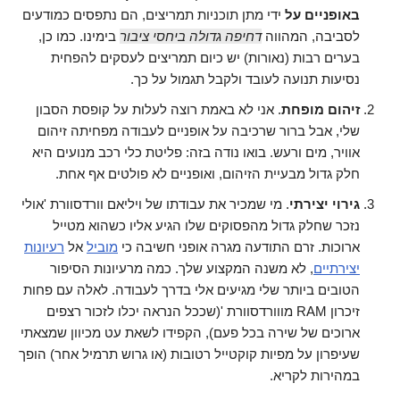
באופניים על
ידי מתן תוכניות תמריצים, הם נתפסים כמודעים
לסביבה, המהווה
דחיפה גדולה ביחסי ציבור
בימינו. כמו כן,
בערים רבות (נאורות) יש כיום תמריצים לעסקים להפחית
נסיעות תנועה לעובד ולקבל תגמול על כך.
זיהום מופחת
. אני לא באמת רוצה לעלות על קופסת הסבון
שלי, אבל ברור שרכיבה על אופניים לעבודה מפחיתה זיהום
אוויר, מים ורעש. בואו נודה בזה: פליטת כלי רכב מנועים היא
חלק גדול מבעיית הזיהום, ואופניים לא פולטים אף אחת.
גירוי יצירתי
. מי שמכיר את עבודתו של ויליאם וורדסוורת 'אולי
נזכר שחלק גדול מהפסוקים שלו הגיע אליו כשהוא מטייל
ארוכות. זרם התודעה מגרה אופני חשיבה כי
מוביל
אל
רעיונות
יצירתיים
, לא משנה המקצוע שלך. כמה מרעיונות הסיפור
הטובים ביותר שלי מגיעים אלי בדרך לעבודה. לאלה עם פחות
זיכרון RAM מווורדסוורת '(שככל הנראה יכלו לזכור רצפים
ארוכים של שירה בכל פעם), הקפידו לשאת עט מכיוון שמצאתי
שעיפרון על מפיות קוקטייל רטובות (או גרוש תרמיל אחר) הופך
במהירות לקריא.