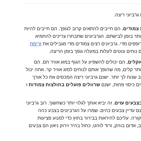
רביוני ריצה.
 צמודים.
הם חייבים להתאים קרוב לגופך. הם חייבים להיות
תר בזמן לבישתם. הגרביונים שתבחרו צריכים להחמיא
רופפים מדי. גרביונים רצים צמודים מדי מגבילים את
זרימת
נם נוחים ונוטים לעלות במעלה גופך בזמן הריצה.
אקלים.
הם יכולים להשפיע על הגוף במזג אוויר חם. הם
ר קלים, מה שהופך אותם לנוחים למזג אוויר קר. אתה יכול
שנוח לך יותר. ישנם גרביוני ריצה המכסים את כל אורך
 כיסוי פחות, ישנם
שרוולים פועלים בחולצות צמודות
ו
בצבעים עזים
. זה יביא אותך לגלוי יותר כשחשוך. רוב גרביוני
ם עדיין צבעים כהים. שמרו על הגרביונים בצבע כהה
רה. עליכם להיראות בבירור בחוץ כדי למנוע פציעות
אדום בוהק, ורוד לוהט, כחול בהיר וירוק ניאון הם צבעים