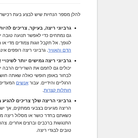
להלן מספר הנחיות שיש לבצע בעת רכישת ג
גרביוני ריצה, בעיקר, צריכים להיות
גם נמתחים כדי לאפשר תנועה טובה יו
לגופך. אל תקבל זוגות צמודים מדי או 
הדם והאוויר
. גרביוני ריצה רופפים אי
גרביוני ריצה גמישים יותר לשינויי 
יכולים גם לחמם את השרירים הרבה יות
לבחור באופן חופשי כאלה שאתה חושב 
הרגליים והידיים. עבור
אנשים
המעדיפים
חותלות קצרות
.
גרביוני הריצה שלך צריכים להגיע 
הריצה מגיעים בצבעי ממתקים, אך ישנ
כשאתם בחדר כושר או מסלול ריצה מקו
התנגשות ברכבים וברצים אחרים. צהוב, 
טובים לבגדי ריצה.