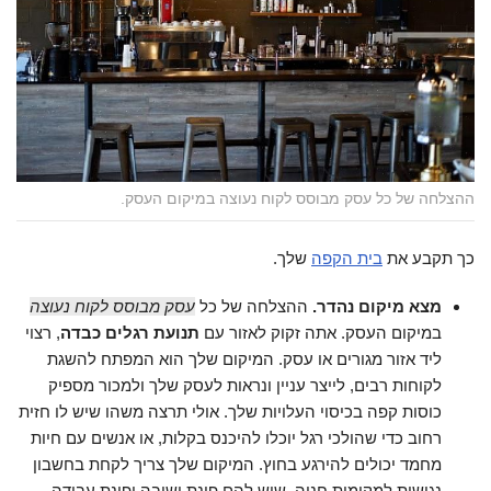
ההצלחה של כל עסק מבוסס לקוח נעוצה במיקום העסק.
כך תקבע את
בית הקפה
שלך.
מצא מיקום נהדר.
ההצלחה של כל
עסק מבוסס לקוח נעוצה
במיקום העסק. אתה זקוק לאזור עם
תנועת רגלים כבדה
, רצוי
ליד אזור מגורים או עסק. המיקום שלך הוא המפתח להשגת
לקוחות רבים, לייצר עניין ונראות לעסק שלך ולמכור מספיק
כוסות קפה בכיסוי העלויות שלך. אולי תרצה משהו שיש לו חזית
רחוב כדי שהולכי רגל יוכלו להיכנס בקלות, או אנשים עם חיות
מחמד יכולים להירגע בחוץ. המיקום שלך צריך לקחת בחשבון
נגישות למקומות חניה, שיש להם פינת ישיבה ופינת עבודה