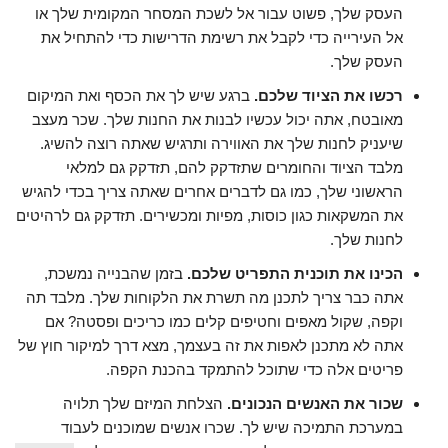
העסק שלך, פשוט עבור אל לשכת המסחר המקומית שלך או
אל העירייה כדי לקבל את רשימת הדרישות כדי להתחיל את
העסק שלך.
רכשו את הציוד שלכם.
ברגע שיש לך את הכסף ואת המיקום
מאובטח, אתה יכול עכשיו לבנות את החנות שלך. שכר מעצב
שיעניק לחנות שלך את האווירה ותרגיש שאתה רוצה להשיג.
מלבד הציוד והחומרים שתזדקק להם, תזדקק גם למלאי
הראשוני שלך, כמו גם לדברים אחרים שאתה צריך בכדי להגיש
את המשקאות כגון כוסות, מפיות ומכשירים. תזדקק גם לרהיטים
לחנות שלך.
הכינו את תוכנית התפריט שלכם.
בזמן שהבנייה נמשכת,
אתה כבר צריך לתכנן מה תשרת את הלקוחות שלך. מלבד תה
וקפה, שקול מאפים וחטיפים קלים כמו כריכים ופסטה? אם
אתה לא מתכנן לאפות את זה בעצמך, מצא דרך למיקור חוץ של
פריטים אלה כדי שתוכל להתמקד בהכנת הקפה.
שכור את האנשים הנכונים.
הצלחת המיזם שלך תלויה
במערכת התמיכה שיש לך. שכרו אנשים שמוכנים לעבוד