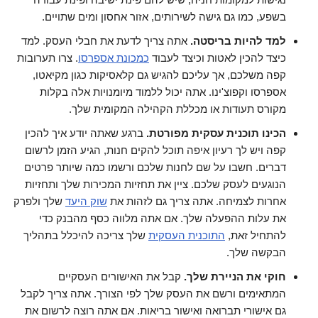
בשפע, כמו גם גישה לשירותים, אזור אחסון ומים שתויים.
למד להיות בריסטה.
אתה צריך לדעת את חבלי העסק. למד
כיצד להכין לאטות וכיצד לעבוד
כמכונת אספרסו
. צרו תערובות
קפה משלכם, אך עליכם להגיש גם קלאסיקות כגון מקיאטו,
אספרסו וקפוצ'ינו. אתה יכול ללמוד מיומנויות אלה בקלות
מקורס תעודות או מכללת הקהילה המקומית שלך.
הכינו תוכנית עסקית מפורטת.
ברגע שאתה יודע איך להכין
קפה ויש לך רעיון איפה תוכל להקים חנות, הגיע הזמן לרשום
דברים. חשבו על שם לחנות שלכם ורשמו כמה שיותר פרטים
הנוגעים לעסק שלכם. ציין את תחזיות המכירות שלך ותחזיות
אחרות לצמיחה. אתה צריך גם לזהות את
שוק היעד
שלך ולפרק
את עלות ההפעלה שלך. אם אתה מלווה כסף מהבנק כדי
להתחיל זאת,
התוכנית העסקית
שלך צריכה להיכלל בתהליך
הבקשה שלך.
חוקי את הניירת שלך.
קבל את האישורים העסקיים
המתאימים ורשם את העסק שלך לפי הצורך. אתה צריך לקבל
גם אישורי תברואה ואישור בריאות. אם אתה רוצה לרשום את