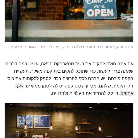
אתה זקוק לאזור עם תנועת רגלים כבדה, רצוי ליד אזור מגורים או עסק.
אם אתה חולם להקים את רשת סטארבקס הבאה, אז יש כמה דברים
שאתה צריך לעשות כדי שתוכל להקים בית קפה משלך. תעשיית
הקפה פורחת ויש הרבה כסף להרוויח בכדי לספק ללקוחות את כוס
הג'ו היומית שלהם. מכיוון שכוס קפה יכולה לסמן ממש עד
אלף
אחוזים
, די קל להחזיר את העלויות ולהרוויח.