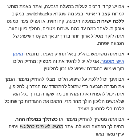
אם יש לך די דרכים לעלות במעלה הגבעה, ואתה באמת מותש
למרות
קצב די איטי
, בצע מה שנקרא switchbacks. במקום
ללכת ישירות
במעלה הגבעה, קחו זווית, או אפילו צעדו כמעט
אופקית. לאחר כמה עד כמה עשרות מטרים, החלף כיוון וחזור.
אתה לוקח מסלול ארוך יותר בדרך זו, אך אפקט השיפוע של
הגבעה יופחת.
אם אתה משתמש בהליכון, אל תחזיק מעמד. כתוצאה
מאמן
אישי מוסמך
, אני לא יכול להגיד את זה מספיק: מחזיק הליכון
תוך שימוש בהגדרת שיפוע לא נכון לחלוטין.
אם אינך יכול ללכת על שיפוע הליכון מבלי להחזיק מעמד, הנמך
את הגדרת הגבעה כדי שתוכל להתמודד עם המדרון. לחלופין,
אתה יכול להפחית את המהירות. מה שקורה בדרך כלל הוא
שלאנשים הליכון הולך מהר מדי. התאם את ההגדרות כך שתוכל
ללכת בלי להחזיק מעמד.
אם אתה ממשיך להחזיק מעמד, אז
כשתלך במעלה ההר
,
תהיה לך הפתעה מגעילה: אתה
תרגיש לא מוכן לחלוטין
ויהיה
עייף מאוד מאוד.