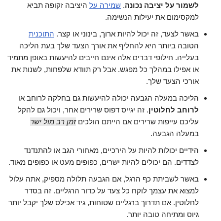
לשמור על יציבה נכונה
.
שמירה על
היציבה זקופה תביא
למקסימום את יעילות הנשימה.
באשר לצעד, זה יכול להיות ארוך, בינוני או קצר.
התוכנית
הטובה ביותר היא להחליף את אורך הצעד שלך בעת הליכה
בעלייה. חילופי דברים אלה אינם חייבים להיעשות באופן מתמיד
או אפילו במהלך כל מפגש. אבל רק תוודא שלפחות, לשנות את
אורכי הצעד שלך.
הליכה במעלה הגבעה יכולה להיעשות גם בחלקה לרוחב או
לרוחב לחלוטין
. זה יגייס דפוס שרירים אחר, ויכול גם להקל
עליכם עייפות שרירים אם הייתם הולכים
זמן רב מול ישר
במעלה הגבעה.
הידיים יכולות להיות על הירכיים, מאחורי הגב או להתנדנד
לצדדים. הם יכולים להיות ישרים, כפופים מעט או כפופים מאוד.
באשר לשביתת כף הרגל, אם הגבעה תלולה מספיק, אתה עלול
למצוא את עצמך לוקח כל צעד על כדור הרגליים. זה בסדר
לחלוטין. אם תדרוך ברגליים שטוחות, גיד אכילס שלך יקבל יותר
גיוס ומתיחה טובה יותר.