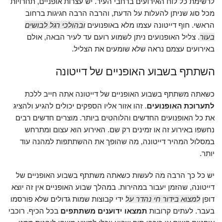
לרשימת כל לוח האירועים ברחבי העיר. יש עצרות אופניים, תחרויות
מכל סוג שניתן להעלות על הדעת, והרבה הרבה חגיגות ברחוב
הראשי. חוף דייטונה עצמו מלא באופנועים
ובהולכי רגל לבושים
בעור
. צליל האופנועים ניתן לשמוע רועם עד לעיר הבאה, אולם
באירועים עצמם נראה שלא שומעים את הצליל.
השתתף בשבוע האופניים של דייטונה
כשאתה משתתף בשבוע האופניים של דייטונה אתה חייב ללכת
לתערוכת האופנועים
. זהו אזור אליו הספקים יכולים להגיע ולהציג
את כל האופנועים החדשים והלוהטים ביותר. מוצרים חדשים רבים
נחשפו באירוע זה או זמינים רק שם. האירוע הוא עצום ומתרחש
במסלול המהיר דייטונה, מה שהופך את ההשתתפות למהנה עוד
יותר.
יש כל כך הרבה מה לעשות כשאתה משתתף בשבוע האופניים של
דייטונה, שהזמן יעבור במהירות. במהלך שבוע האופניים אין זה יוצא
דופן
למצוא בידור חי נהדר על
ידי קבוצות שמות גדולים שלא פורסמו
בעבר. לעתים קרובות
תמצאו ידוענים משתתפים
בכל הכיף. רוכבי