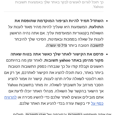
כך תוכל לגרום לאנשים לבקר באתר שלך באמצעות תשובות
Yahoo.
השתדל תמיד להיות הציפור המוקדמת שתופסת את
התולעת.
המשמעות היא שעליך להיות מהיר מאוד לענות על
השאלות בקטגוריות המועדפות עליך. אם אתה נהיה הראשון
לענות על שאלה בסמכות ובאמינות, הסיכוי שלך להיבחר
לתשובה
הטובה ביותר
גדל פי עשרה
.
פרסם את הקישור לאתר שלך כאשר אתה בטוח שאתה
מקור מהימן באתר yahoo תשובות.
לאחר זמן מה בהיותכם
ראשונים וקבלת קודו על כך שנבחרו כספק התשובות הטובות
ביותר באתר, כעת תוכלו להציג את הקישור לאתרכם, אך רק אם
הוא רלוונטי לשאלה עליה תרצו לענות. קישור זה אמור להציע
הסבר מורחב על תשובתך לשאלה. זה מותר בתשובות Yahoo
אך הישאר בהקשר של השאלה. מנהלי האתר יוכלו לדעת אם
אתם מובילים אנשים לאתר שלכם כדי להשיג מכירה או
להרוויח
כסף על
ידי בקשת עזרה בכדי להניע את האתר שלכם.
אם אתה משתמש
בתשובות
ובחוכמה של
יאהו תשובות
, תצליח