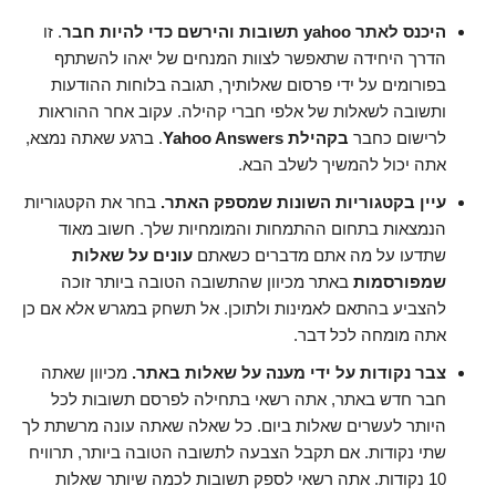
היכנס לאתר yahoo תשובות והירשם כדי להיות חבר
. זו
הדרך היחידה שתאפשר לצוות המנחים של יאהו להשתתף
בפורומים על ידי פרסום שאלותיך, תגובה בלוחות ההודעות
ותשובה לשאלות של אלפי חברי קהילה. עקוב אחר ההוראות
לרישום כחבר
בקהילת Yahoo Answers
. ברגע שאתה נמצא,
אתה יכול להמשיך לשלב הבא.
עיין בקטגוריות השונות שמספק האתר.
בחר את הקטגוריות
הנמצאות בתחום ההתמחות והמומחיות שלך. חשוב מאוד
שתדעו על מה אתם מדברים כשאתם
עונים על שאלות
שמפורסמות
באתר מכיוון שהתשובה הטובה ביותר זוכה
להצביע בהתאם לאמינות ולתוכן. אל תשחק במגרש אלא אם כן
אתה מומחה לכל דבר.
צבר נקודות על ידי מענה על שאלות באתר.
מכיוון שאתה
חבר חדש באתר, אתה רשאי בתחילה לפרסם תשובות לכל
היותר לעשרים שאלות ביום. כל שאלה שאתה עונה מרשתת לך
שתי נקודות. אם תקבל הצבעה לתשובה הטובה ביותר, תרוויח
10 נקודות. אתה רשאי לספק תשובות לכמה שיותר שאלות