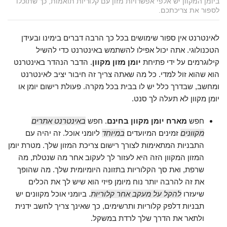
ביומן המקוון יש אלפי אפשרויות מזון עם קלוריות תואמות, כך שתוכלו
לספור את צריכתכם.
לאינטרנט אין ספור שימושים בכל כך הרבה דברים בימינו ובעידן
הטכנולוגי. אתה יכול אפילו להשתמש באינטרנט כדי להשיל
קילוגרמים על ידי פתיחת
יומן מזון מקוון
. הדבר הנהדר באינטרנט
הוא שהוא זול למדי. כל מה שאתה צריך זה חיבור יציב לאינטרנט
ומחשב, שבדרך כלל יש לו בבית בכל מקרה. פעולת רישום יומן או
יומן מקוון לא תעלה לך סנט.
חפש
מארח יומן מקוון בחינם
. חפש
באינטרנט אתרים
מקוונים
זמינים המיועדים
במיוחד
ליומני אוכל. זה יהיה עם
התבניות המתאימות לצורך רישום צריכת המזון שלך. מטרת יומן
המזון המקוון הזה היא לעזור לך לעקוב אחר מה שנטלת, מה
שרפת, ואת סך הקלוריות בתזונה היומיומית שלך. מה שהופך
את זה להרבה יותר נוח מיומן פיזי הוא שיש לך את הכלים
שיעזרו
להקל על מעקב אחר קלוריות
. ביומני אוכל מקוונים יש
תבניות דלפק קלוריות ותרשימים, כך שאינך צריך לחשב ידנית
ולתאר את הדרך שלך לרדת במשקל.