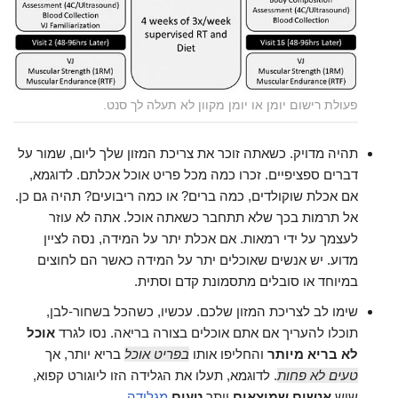
פעולת רישום יומן או יומן מקוון לא תעלה לך סנט.
תהיה מדויק. כשאתה זוכר את צריכת המזון שלך ליום, שמור על
דברים ספציפיים. זכרו כמה מכל פריט אוכל אכלתם. לדוגמא,
אם אכלת שוקולדים, כמה ברים? או כמה ריבועים? תהיה גם כן.
אל תרמות בכך שלא תתחבר כשאתה אוכל. אתה לא עוזר
לעצמך על ידי רמאות. אם אכלת יתר על המידה, נסה לציין
מדוע. יש אנשים שאוכלים יתר על המידה כאשר הם לחוצים
במיוחד או סובלים מתסמונת קדם וסתית.
שימו לב לצריכת המזון שלכם. עכשיו, כשהכל בשחור-לבן,
תוכלו להעריך אם אתם אוכלים בצורה בריאה. נסו לגרד
אוכל
לא בריא מיותר
והחליפו אותו
בפריט אוכל
בריא יותר, אך
טעים לא פחות
. לדוגמא, תעלו את הגלידה הזו ליוגורט קפוא,
שיש
אנשים שמוצאים
יותר
טעים
מגלידה
.