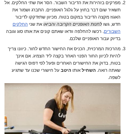
מפרקים בזהירות את הדיבור השבור. הסר את שתי החלקים. אל
תשאיר שום דבר בחוץ על גלגל האופניים. התברג ושמור את
האגוז מקצה הדיבור במקום בטוח. מכיוון שתזדקקו לדיבור
חדש, גשו
לחנות האופניים הקרובה והביאו
את שני
החלקים
השבורים
. רכשו להחלפה וודאו שאתם קונים את אותו סוג וגובה
בדיוק עבור האופניים שלכם.
מהרכזת המרכזית, הכניס את החישור החדש לחור. כיוונו צריך
להיות לכיוון החור הפנוי האחר בקצה ליד הצמיג. אם אינך
בטוח, בדוק את החישורים האחרים ופעל לפי דפוס הגישה
שאתה רואה.
השחיל
אותו
היטב
על חישורי שכנו עד שתגיע
לשפה.