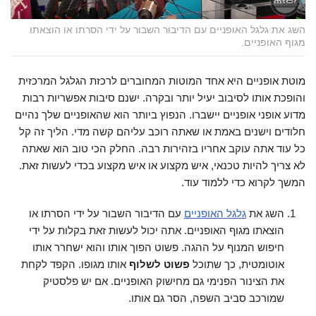
השג את גלגל האופניים עם הדיבור השבור על ידי הסרתו או הוצאתו
מגוף האופניים.
מוטת אופניים היא אחד המוטות המחוברים לרכזת הגלגל המרכזית
והופכת אותו לסיבוב יעיל יותר ובקרה. ישנם סיבות אפשריות רבות
מדוע אופני אופניים יישברו. הנפוץ ביותר הוא שהאופניים שלך נהיים
חלודים וישנים באמת או שאתה רוכב עליהם קשה מדי. הליך זה קל
כל עוד אתה עוקב אחריו בזהירות רבה. החלק הכי טוב הוא שאתה
לא צריך להיות טכנאי, איש מקצוע או איש מקצוע בכדי לעשות זאת.
המשך לקרוא כדי ללמוד עוד.
השג את
גלגל האופניים
עם הדיבור השבור על ידי הסרתו או
הוצאתו מגוף האופניים. אתה יכול לעשות זאת בקלות על ידי
חיפוש המנוף על ההגה. פשוט הפוך אותו והוא ישחרר אותו
אוטומטית, כך שתוכל
פשוט לשלוף
אותו מגופו. הקפד לקחת
את הצינור הפנימי גם מחישוק האופניים. אם יש פלסטיק
שמורכב סביב השפה, הסר גם אותו.