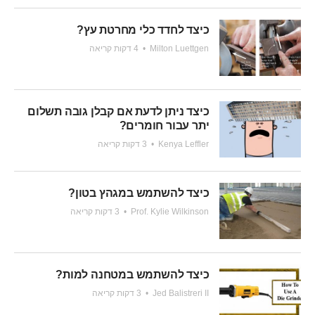
כיצד לחדד כלי מחרטת עץ?
Milton Luettgen
•
4 דקות קריאה
כיצד ניתן לדעת אם קבלן גובה תשלום
יתר עבור חומרים?
Kenya Leffler
•
3 דקות קריאה
כיצד להשתמש במגהץ בטון?
Prof. Kylie Wilkinson
•
3 דקות קריאה
כיצד להשתמש במטחנה למות?
Jed Balistreri II
•
3 דקות קריאה