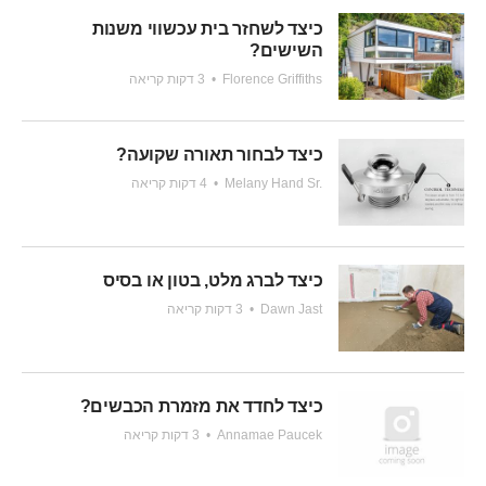
כיצד לשחזר בית עכשווי משנות
השישים?
Florence Griffiths
•
3 דקות קריאה
כיצד לבחור תאורה שקועה?
Melany Hand Sr.
•
4 דקות קריאה
כיצד לברג מלט, בטון או בסיס
Dawn Jast
•
3 דקות קריאה
כיצד לחדד את מזמרת הכבשים?
Annamae Paucek
•
3 דקות קריאה