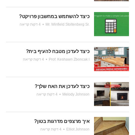
כיצד להשתמש במחשבון פרויקט?
Mr. Winfield Stoltenberg Sr.
•
4 דקות קריאה
כיצד לעדכן מטבח להעיף בית?
Prof. Keshawn Zboncak I
•
4 דקות קריאה
כיצד לעדכן את האח שלך?
Melody Johnson
•
4 דקות קריאה
איך מרצפים מדרגות בטון?
Elliot Johnson
•
4 דקות קריאה