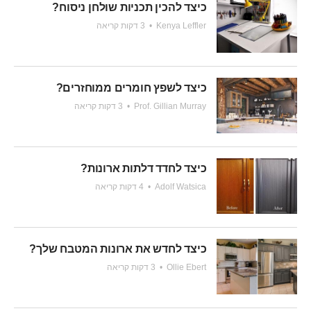
כיצד להכין תכניות שולחן ניסוח?
Kenya Leffler
•
3 דקות קריאה
כיצד לשפץ חומרים ממוחזרים?
Prof. Gillian Murray
•
3 דקות קריאה
כיצד לחדד דלתות ארונות?
Adolf Watsica
•
4 דקות קריאה
כיצד לחדש את ארונות המטבח שלך?
Ollie Ebert
•
3 דקות קריאה