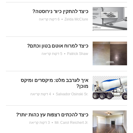
כיצד להתקין כיור נירוסטה?
Zelda McClure
•
6 דקות קריאה
כיצד למרוח אוטם בטון וכתם?
Patrick Shaw
•
5 דקות קריאה
איך לערבב מלט: מיקסרים ומיקס
מוכן?
Salvador Osinski Sr.
•
4 דקות קריאה
כיצד להכתים רצפות עץ כהות יותר?
Mr. Carol Reichert Jr.
•
3 דקות קריאה