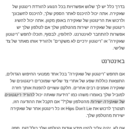
בדרך כלל יש לך שלוש אפשרויות בכל הנוגע להורדת רינגטון של
שאקירה. אתה יכול להיכנס לאתר הספק שלך, להיכנס לחשבונך
ולרכוש את הרינגטון של שאקירה באופן מקוון. אתה יכול להשיג
רינגטון של שאקירה ישירות מהטלפון שלך אם לטלפון שלך יש
אפשרות להתחבר לאינטרנט. לחלופין, לבסוף, תוכלו לחפש "רינגטון
שאקירה" או "רינגטון ירכיים לא משקרים" ולהוריד אותו מאתר של צד
שלישי.
באינטרנט
אם תחפש "רינגטון של שאקירה" בכל אחד ממנועי החיפוש הגדולים,
התוצאות כוללות שפע של אתרי צד שלישי שמוכרים רינגטונים של
שאקירה ואמנים רבים אחרים. חלקם עשויים להפנות אותך חזרה
למוביל שלך באומרו משהו כמו "הידעת שאתה יכול
להוריד רינגטונים
של שאקירה ישירות
מהטלפון שלך?" אם תקבל את ההודעה הזו,
תצטרך לרכוש את Hips Don't Lie או כל רינגטון אחר של שאקירה
ישירות מהטלפון שלך.
אם לא, יהיה עליך להזין מידע אודות הטלפון שלך כולל דגם, ספק