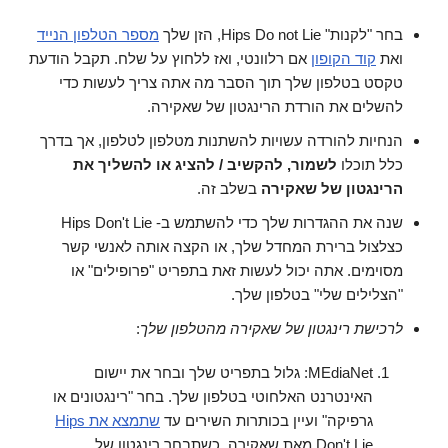
בחר "לקנות" Hips Do not Lie, הזן שלך
מספר הטלפון הנייד
ואת
קוד הקופון
אם רלוונטי, ואז ללחוץ על שלח. תקבל הודעת
טקסט בטלפון שלך תוך הסבר מה אתה צריך לעשות כדי
להשלים את הורדת הרינגטון של שאקירה.
הנחיות להורדה עשויות להשתנות מטלפון לטלפון, אך בדרך
כלל תוכלו
לשמור, להקשיב / להציג או להשליך את
הרינגטון של שאקירה
בשלב זה.
שנה את ההגדרות שלך כדי להשתמש ב- Hips Don't Lie
כצלצול ברירת המחדל שלך, או הקצה אותה לאנשי קשר
מסוימים. אתה יכול לעשות זאת בתפריט "פרופילים" או
"הצלילים שלי" בטלפון שלך.
לרכישת רינגטון של שאקירה מהטלפון שלך
:
MEdiaNet: גלול בתפריט שלך ובחר את יישום
האינטרנט האלחוטי בטלפון שלך. בחר "רינגטונים או
גרפיקה" ועיין בכותרות השירים עד
שתמצא את Hips
Don't Lie מאת שאקירה. כשתבחר רינגטון של