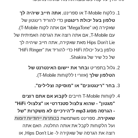
כלקוח T-Mobile או ספרינט,
אתה חייב שיהיה לך
טלפון בעל יכולת רינגטון
כדי להוריד רינגטון של
שאקירה (או "MegaTone" אם אתה לקוח T-Mobile).
עם T-Mobile, אם אתה רוצה את הגרסה האמיתית של
Hips Don't Lie מאת שאקירה, אתה חייב שיהיה לך
טלפון בעל יכולת HiFi כדי להוריד את "HiFi Ringer"
של כל שיר של Shakira.
גלול בתפריט
ובחר את יישום האינטרנט של
הטלפון שלך
(אזורי t ללקוחות T-Mobile).
בחר "רינגטונים" או "מוסיקה וצלילים".
לקוחות T-Mobile חייבים
לקבוע אם אתם רוצים
"מגטון" - שהוא צלצול סטנדרטי או "צלצולי HiFi"
- הגרסה מסוג mp3 ל"הירכיים לא משקרות "של
שאקירה.
ספרינט משתמשת
בכותרות ייחודיות דומות
ועל הלקוחות לקבל את אותה החלטה. האם אתה
רוצה את הגרסה של שאקירה ל- Hips Don't Lie, או