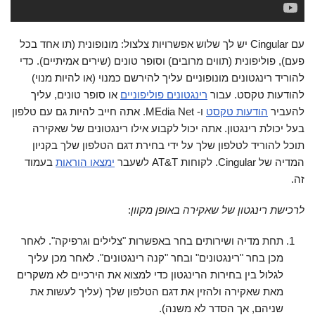
עם Cingular יש לך
שלוש אפשרויות צלצול
: מונופונית (תו אחד בכל
פעם), פוליפונית (תווים מרובים) וסופר טונים (שירים אמיתיים). כדי
להוריד רינגטונים מונופוניים עליך להירשם כמנוי (או להיות מנוי)
להודעות טקסט. עבור
רינגטונים פוליפוניים
או סופר טונים, עליך
להעביר
הודעות טקסט
ו- MEdia Net. אתה חייב להיות גם עם טלפון
בעל יכולת רינגטון. אתה יכול לקבוע אילו רינגטונים של שאקירה
תוכל להוריד לטלפון שלך על ידי בחירת דגם הטלפון שלך
בקניון
המדיה
של Cingular. לקוחות AT&T לשעבר
ימצאו הוראות
בעמוד
זה.
לרכישת רינגטון של שאקירה באופן מקוון
:
תחת מדיה ושירותים בחר באפשרות "צלילים וגרפיקה". לאחר
מכן בחר "רינגטונים" ובחר "קנה רינגטונים". לאחר מכן עליך
לגלול בין בחירות הרינגטון כדי למצוא את הירכיים לא משקרים
מאת שאקירה ולהזין את דגם הטלפון שלך (עליך לעשות את
שניהם, אך הסדר לא משנה).