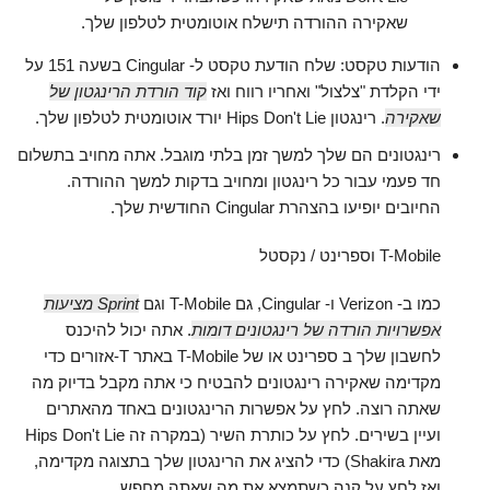
שאקירה ההורדה תישלח אוטומטית לטלפון שלך.
הודעות טקסט: שלח הודעת טקסט ל- Cingular בשעה 151 על
ידי הקלדת "צלצול" ואחריו רווח ואז
קוד הורדת הרינגטון של
שאקירה
. רינגטון Hips Don't Lie יורד אוטומטית לטלפון שלך.
רינגטונים הם שלך למשך זמן בלתי מוגבל. אתה מחויב בתשלום
חד פעמי עבור כל רינגטון ומחויב בדקות למשך ההורדה.
החיובים יופיעו בהצהרת Cingular החודשית שלך.
T-Mobile וספרינט / נקסטל
כמו ב- Verizon ו- Cingular, גם T-Mobile וגם
Sprint מציעות
אפשרויות הורדה של רינגטונים דומות
. אתה יכול להיכנס
לחשבון שלך ב
ספרינט
או
של T-Mobile
באתר T-אזורים
כדי
מקדימה שאקירה רינגטונים להבטיח כי אתה מקבל בדיוק מה
שאתה רוצה. לחץ על אפשרות הרינגטונים באחד מהאתרים
ועיין בשירים. לחץ על כותרת השיר (במקרה זה Hips Don't Lie
מאת Shakira) כדי להציג את הרינגטון שלך בתצוגה מקדימה,
ואז לחץ על קנה כשתמצא את מה שאתה מחפש.