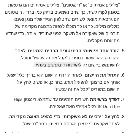
"צלילים אמיתיים" או "רינגטונים". צלילים אמיתיים הם גרסאות
בסגנון mp3 לשיר, כך שהם נשמעים בדיוק כמו ברדיו. רינגטונים
הם גרסאות מוזאק לשירים שהטלפון הנייד שלך מנגן ואינם
כוללים מילים. כך או כך תוכלו לצפות בתצוגה מקדימה של
הירכיים של שאקירה אל תשקרו לפני שתורידו אותה, כדי שתדעו
מה אתם מקבלים.
הורד אחד מיישומי הרינגטונים הרבים הזמינים
. לאחר
ההורדה הוא ישמור בתפריט "קבל את זה עכשיו" ותוכל
להשתמש ביישום זה
להורדות רינגטונים בעתיד
.
התחל את היישום
. לאחר הורדת היישום הוא בדרך כלל ישאל
אותך אם ברצונך להפעיל אותו. בחר כן, או פשוט לחץ על
היישום בתפריט "קבל את זה עכשיו".
דפדף ברשימת
השירים הזמינים עד שתמצא רינגטון Hips
Don't Lie או צליל אמיתי מאת שאקירה.
לחץ על "ירכיים לא משקרות" כדי להציג תצוגה מקדימה
.
לאחר שקבעת כי זו אכן הגרסה הרצויה, בחר "רכישה".