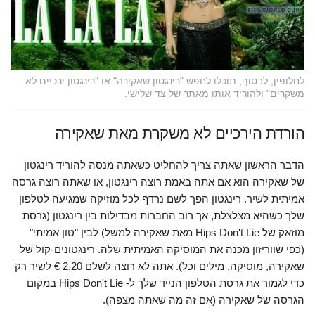
לחלופין, לבסוף, תוכלו לחפש "רינגטון שאקירה" או "רינגטון ירכיים לא
משקרים" ולהוריד אותו מאתר של צד שלישי.
הורדת הירכיים לא משקרת מאת שאקירה
הדבר הראשון שאתה צריך להחליט כשאתה מנסה להוריד רינגטון
של שאקירה הוא אם אתה באמת רוצה רינגטון, או שאתה רוצה גרסה
אמיתית לשיר. רינגטון הפך לשם נרדף לכל מוזיקה שמגיעה לטלפון
שלך כשהיא מצלצלת, אך רוב החברות מבדילות בין רינגטון (גרסת
מוזאק של Hips Don't Lie מאת שאקירה למשל) לבין "טון אמיתי"
(כפי שווריזון מכנה את המוסיקה האמיתית שלה. רינגטונים-קול של
שאקירה, מוסיקה, מילים וכל). אתה לא רוצה לשלם 2,20 € לשיר רק
כדי לגמור את גרסת הטלפון הנייד שלך ל- Hips Don't Lie במקום
הגרסה של שאקירה (אם זה מה שאתה מצפה).