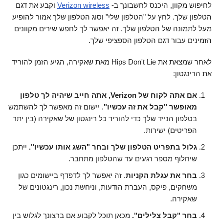
לחיפוש מקוון, היכנס לחשבונך ב-
Verizon wireless
וקבע את דגם
הטלפון שלך. לחץ על "הטלפון שלי" וסוג הטלפון שלך אמור להופיע
מעל לתמונה של הטלפון שלך. זה יאפשר לך לחפש שירים מקוונים
הזמינים עבור דגם הטלפון הספציפי שלך.
לאחר שמצאת את Hips Don't Lie מאת שאקירה, הגיע הזמן להוריד
את הרינגטון:
אם אתה לקוח של Verizon, אתה חייב שיהיה לך טלפון
מאופשר "קבל את זה עכשיו"
. יישום זה מאפשר לך להשתמש
בטלפון הנייד שלך כדי להוריד כל רינגטון של שאקירה (בין יתר
הפריטים) ישירות.
גלול בתפריט הטלפון שלך ובחר "השג אותו עכשיו".
ייתכן
שיחלוף מספר רגעים עד שהטלפון מתחבר.
בחר את עגלת הקניות
. זה יאפשר לך לדפדף ביישומים כגון
משחקים, פיקס, העברת הודעות, וניחשת נכון, רינגטונים של
שאקירה.
בחר "קבל צלילים".
מכאן תוכל לקבוע אם ברצונך לגלוש בין